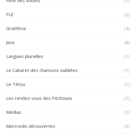
Fête des voisins
(1)
FLE
(2)
Gratiferia
(4)
Jeux
(8)
Langues plurielles
(1)
Le Cabaret des chansons oubliées
(1)
Le Tétou
(1)
Les rendez-vous des Pitchouns
(7)
Médias
(3)
Mercredis découvertes
(3)