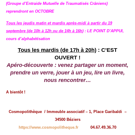
(Groupe d’Entraide Mutuelle de Traumatisés Crâniens)
reprendront en OCTOBRE
Tous les jeudis matin
et mardis après-midi à partir du 19
septembre (de
10h à 12h
ou de 14h à 16h
)
:
LE POINT D’APPUI,
cours d’alphabétisation
Tous les mardis (de 17h à 20h)
: C’EST
OUVERT !
Apéro-découverte : venez partager un moment,
prendre un verre, jouer à un
jeu
,
lire un livre,
nous rencontrer…
A bientôt !
Cosmopolithèque / Immeuble associatif – 1, Place Garibaldi –
34500 Béziers
https://www.cosmopolitheque.fr
04.67.49.36.70