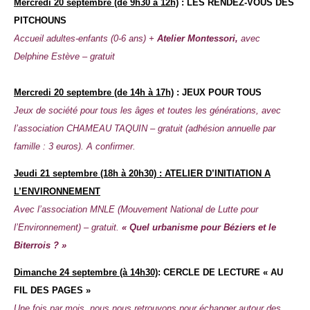
Mercredi
20 septembre (de 9h30 à 12h)
: LES RENDEZ-VOUS DES
PITCHOUNS
Accueil adultes-enfants (0-6 ans) +
Atelier Montessori,
avec
Delphine Estève – gratuit
Mercredi
20 septembre (de 14h à 17h)
: JEUX POUR TOUS
Jeux de société pour tous les âges et toutes les générations, avec
l’association CHAMEAU TAQUIN – gratuit (adhésion annuelle par
famille : 3 euros). A confirmer.
Jeudi
21 septembre (18h à 20h30) : ATELIER D’INITIATION A
L’ENVIRONNEMENT
Avec l’association MNLE (Mouvement National de Lutte pour
l’Environnement) – gratuit.
« Quel urbanisme pour Béziers et le
Biterrois ? »
Dimanche
24 septembre (à 14h30)
: CERCLE DE LECTURE « AU
FIL DES PAGES »
Une fois par mois, nous nous retrouvons pour échanger autour des