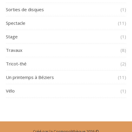
Sorties de disques
(1)
Spectacle
(11)
Stage
(1)
Travaux
(8)
Tricot-thé
(2)
Un printemps à Béziers
(11)
Vélo
(1)
Créé par la Cosmopolithèque 2026 ©