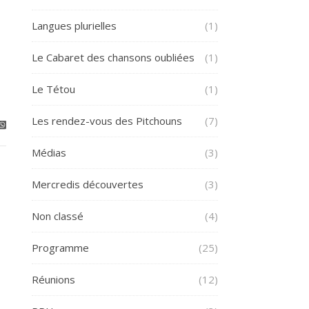
Langues plurielles
(1)
Le Cabaret des chansons oubliées
(1)
Le Tétou
(1)
Les rendez-vous des Pitchouns
(7)
Médias
(3)
Mercredis découvertes
(3)
Non classé
(4)
Programme
(25)
Réunions
(12)