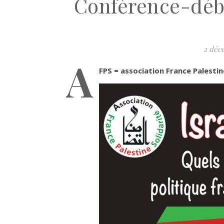
Conférence-déba
2 déc
A
FPS = association France Palestine