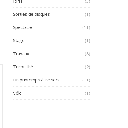
RPH
(3)
Sorties de disques
(1)
Spectacle
(11)
Stage
(1)
Travaux
(8)
Tricot-thé
(2)
Un printemps à Béziers
(11)
Vélo
(1)