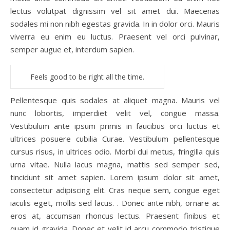
lectus volutpat dignissim vel sit amet dui. Maecenas
sodales mi non nibh egestas gravida. In in dolor orci. Mauris
viverra eu enim eu luctus. Praesent vel orci pulvinar,
semper augue et, interdum sapien.
Feels good to be right all the time.
Pellentesque quis sodales at aliquet magna. Mauris vel
nunc lobortis, imperdiet velit vel, congue massa.
Vestibulum ante ipsum primis in faucibus orci luctus et
ultrices posuere cubilia Curae. Vestibulum pellentesque
cursus risus, in ultrices odio. Morbi dui metus, fringilla quis
urna vitae. Nulla lacus magna, mattis sed semper sed,
tincidunt sit amet sapien. Lorem ipsum dolor sit amet,
consectetur adipiscing elit. Cras neque sem, congue eget
iaculis eget, mollis sed lacus. . Donec ante nibh, ornare ac
eros at, accumsan rhoncus lectus. Praesent finibus et
quam id gravida. Donec et velit id arcu commodo tristique