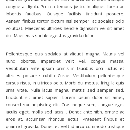
congue ac ligula. Proin a tempus justo. In aliquet libero ac
lobortis faucibus. Quisque facilisis tincidunt posuere.
Aenean finibus tortor dictum nisl semper, ac sodales odio
volutpat. Maecenas ultricies hendre dignissim vel sit amet
dui. Maecenas sodale egestas gravida dolor.
Pellentesque quis sodales at aliquet magna. Mauris vel
nunc lobortis, imperdiet velit vel, congue massa.
Vestibulum ante ipsum primis in faucibus orci luctus et
ultrices posuere cubilia Curae. Vestibulum pellentesque
cursus risus, in ultrices odio. Morbi dui metus, fringilla quis
urna vitae. Nulla lacus magna, mattis sed semper sed,
tincidunt sit amet sapien. Lorem ipsum dolor sit amet,
consectetur adipiscing elit. Cras neque sem, congue eget
iaculis eget, mollis sed lacus. . Donec ante nibh, ornare ac
eros at, accumsan rhoncus lectus. Praesent finibus et
quam id gravida. Donec et velit id arcu commodo tristique