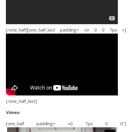
[/one_half][one_half_last padding= »0 0 0 7px »]
[/one_half_last]
Vimeo
[one_half padding= »0 7px 0 0″]