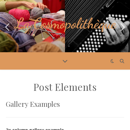
La Cosmopolithèque
Post Elements
Gallery Examples
2x column gallery example