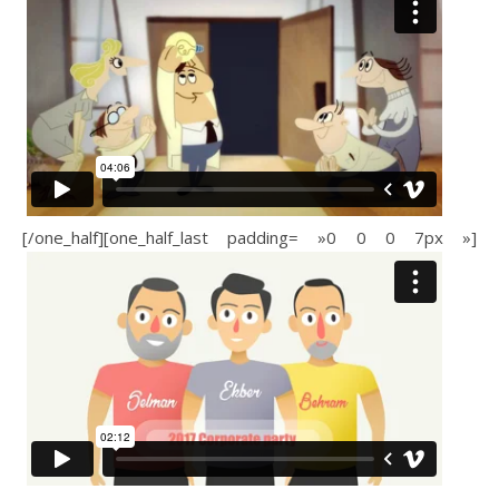
[/one_half][one_half_last padding= »0 0 0 7px »]