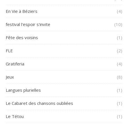
En Vie à Béziers
(4)
festival l'espoir s'invite
(10)
Fête des voisins
(1)
FLE
(2)
Gratiferia
(4)
Jeux
(8)
Langues plurielles
(1)
Le Cabaret des chansons oubliées
(1)
Le Tétou
(1)